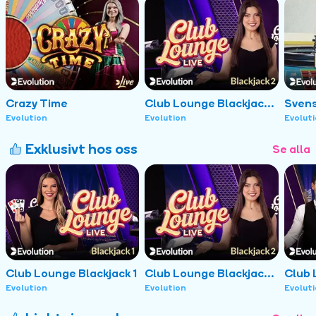
Club Lounge Blackjack 2
Crazy Time
Svens
Evolution
Evolution
Evolut
Exklusivt hos oss
Se alla
Club Lounge Blackjack 1
Club Lounge Blackjack 2
Evolution
Evolution
Evolut