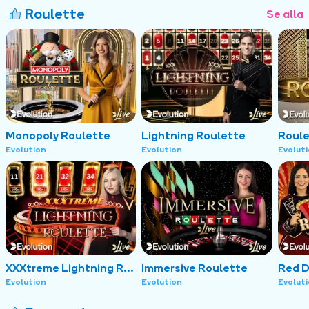
Roulette
Se alla
Monopoly Roulette
Lightning Roulette
Roule
Evolution
Evolution
Evolut
XXXtreme Lightning Roulette
Immersive Roulette
Red D
Evolution
Evolution
Evolut