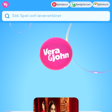
Spelpaus
Spelgränser
Självtest