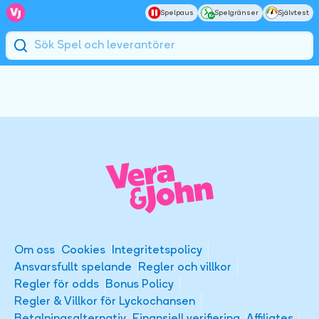
Spelpaus
Spelgränser
Självtest
Om oss
Cookies
Integritetspolicy
Ansvarsfullt spelande
Regler och villkor
Regler för odds
Bonus Policy
Regler & Villkor för Lyckochansen