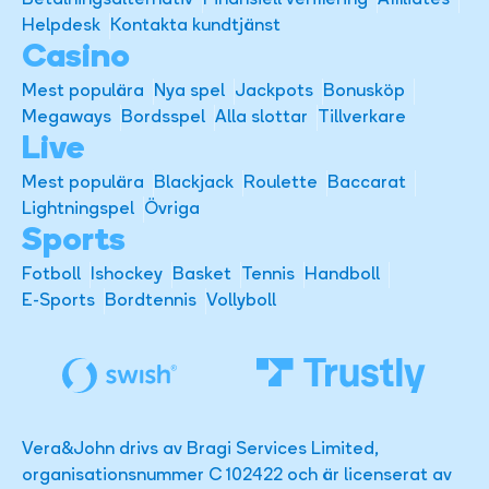
Betalningsalternativ
Finansiell verifiering
Affiliates
Helpdesk
Kontakta kundtjänst
Casino
Mest populära
Nya spel
Jackpots
Bonusköp
Megaways
Bordsspel
Alla slottar
Tillverkare
Live
Mest populära
Blackjack
Roulette
Baccarat
Lightningspel
Övriga
Sports
Fotboll
Ishockey
Basket
Tennis
Handboll
E-Sports
Bordtennis
Vollyboll
Vera&John drivs av Bragi Services Limited,
organisationsnummer C 102422 och är licenserat av