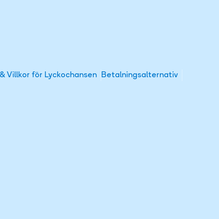
& Villkor för Lyckochansen
Betalningsalternativ