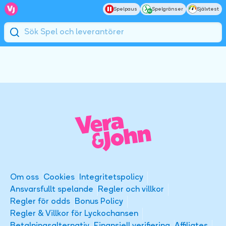
Spelpaus
Spelgränser
Självtest
1
Om oss
Cookies
Integritetspolicy
Ansvarsfullt spelande
Regler och villkor
Regler för odds
Bonus Policy
Regler & Villkor för Lyckochansen