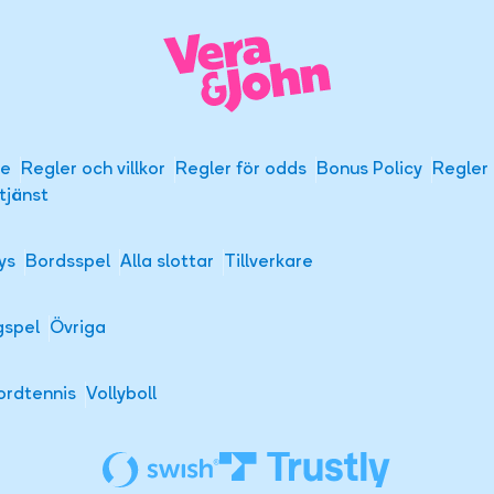
de
Regler och villkor
Regler för odds
Bonus Policy
Regler 
tjänst
ys
Bordsspel
Alla slottar
Tillverkare
gspel
Övriga
ordtennis
Vollyboll