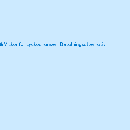
& Villkor för Lyckochansen
Betalningsalternativ