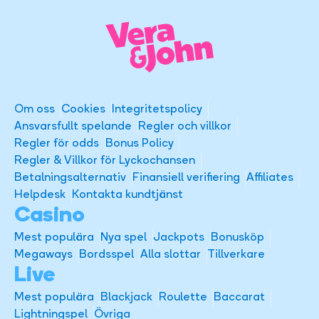
Om oss
Cookies
Integritetspolicy
Ansvarsfullt spelande
Regler och villkor
Regler för odds
Bonus Policy
Regler & Villkor för Lyckochansen
Betalningsalternativ
Finansiell verifiering
Affiliates
Helpdesk
Kontakta kundtjänst
Casino
Mest populära
Nya spel
Jackpots
Bonusköp
Megaways
Bordsspel
Alla slottar
Tillverkare
Live
Mest populära
Blackjack
Roulette
Baccarat
Lightningspel
Övriga