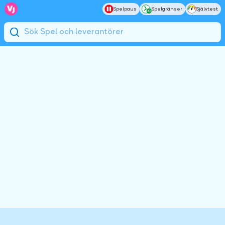
Spelpaus
Spelgränser
Självtest
26