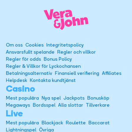
Om oss
Cookies
Integritetspolicy
Ansvarsfullt spelande
Regler och villkor
Regler för odds
Bonus Policy
Regler & Villkor för Lyckochansen
Betalningsalternativ
Finansiell verifiering
Affiliates
Helpdesk
Kontakta kundtjänst
Casino
Mest populära
Nya spel
Jackpots
Bonusköp
Megaways
Bordsspel
Alla slottar
Tillverkare
Live
Mest populära
Blackjack
Roulette
Baccarat
Lightningspel
Övriga