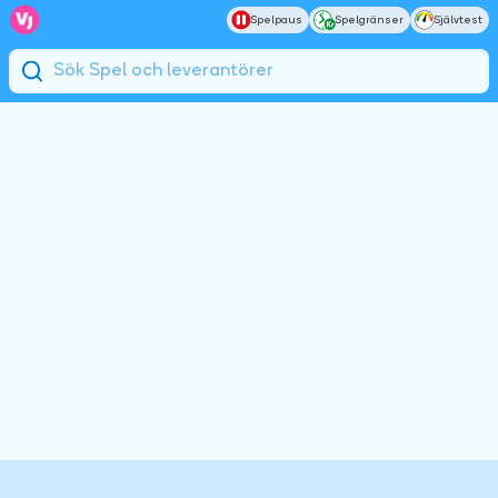
Spelpaus
Spelgränser
Självtest
12