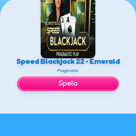
Speed Blackjack 22 - Emerald
Pragmatic
Spela