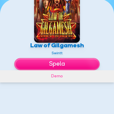
Law of Gilgamesh
Swintt
Spela
Law of Gilgamesh
Demo