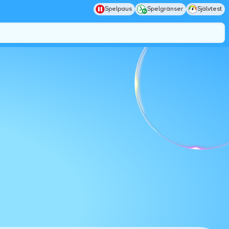
Spelpaus
Spelgränser
Självtest