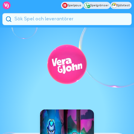
Spelpaus
Spelgränser
Självtest