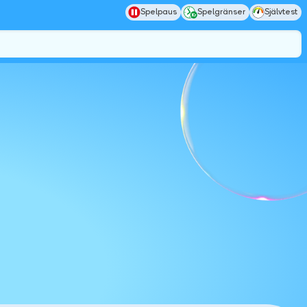
Spelpaus
Spelgränser
Självtest