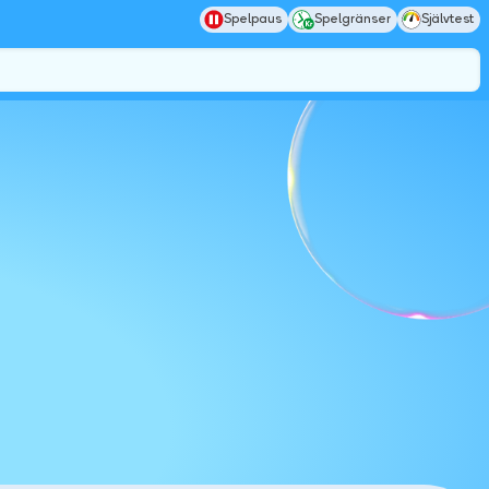
Spelpaus
Spelgränser
Självtest