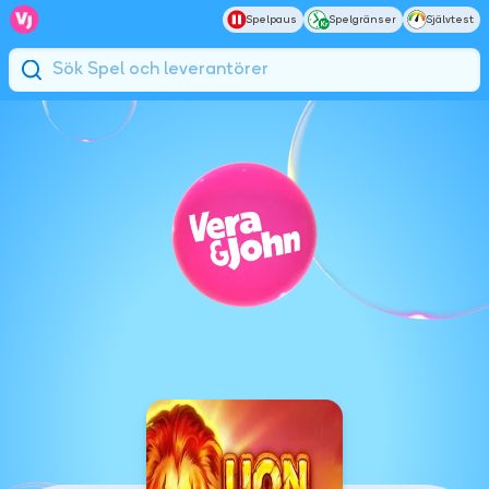
Spelpaus
Spelgränser
Självtest