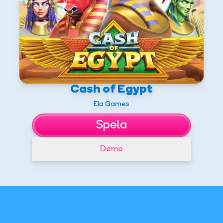
Cash of Egypt
Ela Games
Spela
Demo