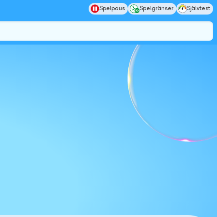
Spelpaus
Spelgränser
Självtest