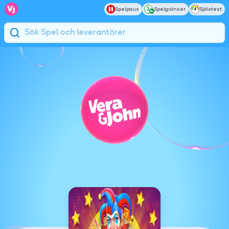
Spelpaus
Spelgränser
Självtest