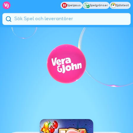
Spelpaus
Spelgränser
Självtest