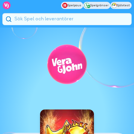
Spelpaus
Spelgränser
Självtest