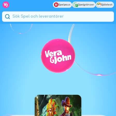
Spelpaus
Spelgränser
Självtest