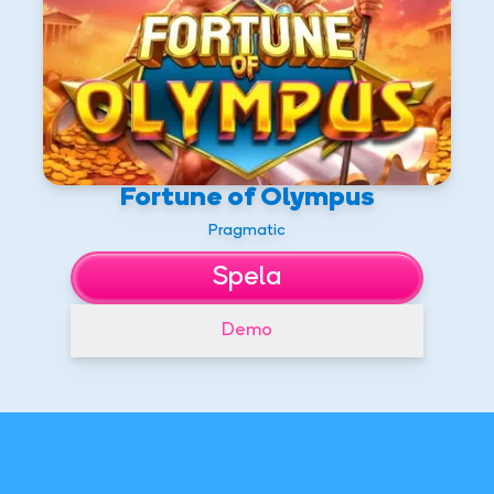
Fortune of Olympus
Pragmatic
Spela
Demo