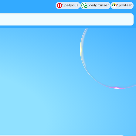
Spelpaus
Spelgränser
Självtest