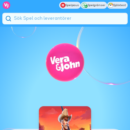
Spelpaus
Spelgränser
Självtest