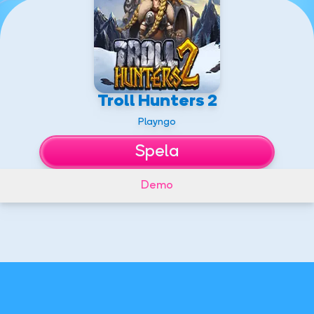
Troll Hunters 2
Playngo
Spela
Demo