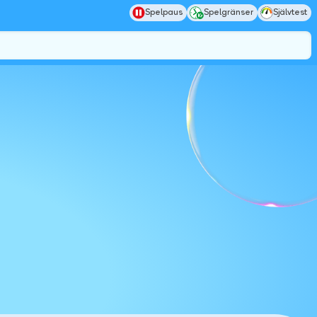
Spelpaus
Spelgränser
Självtest