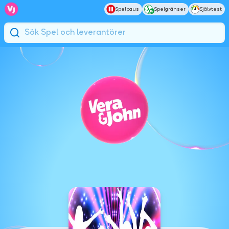
Spelpaus
Spelgränser
Självtest