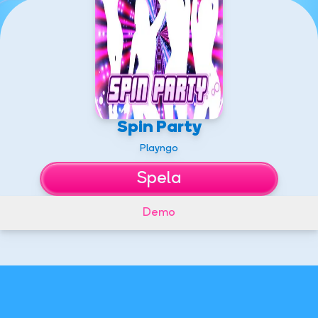
Spin Party
Playngo
Spela
Demo