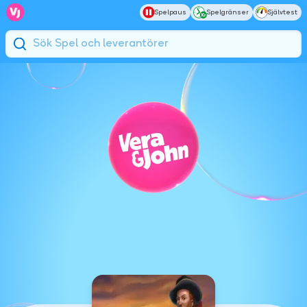
Spelpaus
Spelgränser
Självtest