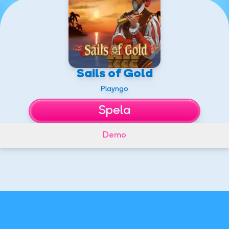
Sails of Gold
Playngo
Spela
Demo