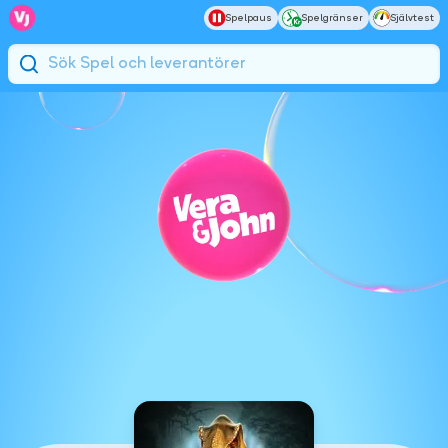
Spelpaus
Spelgränser
Självtest