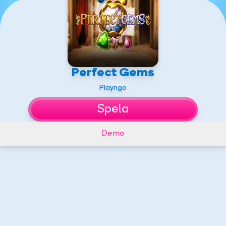
Perfect Gems
Playngo
Spela
Demo
Perfect Gems