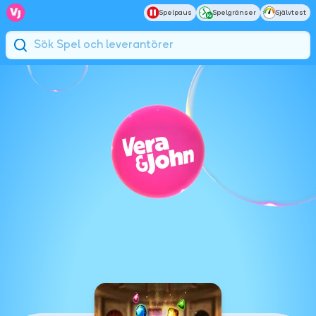
Spelpaus
Spelgränser
Självtest