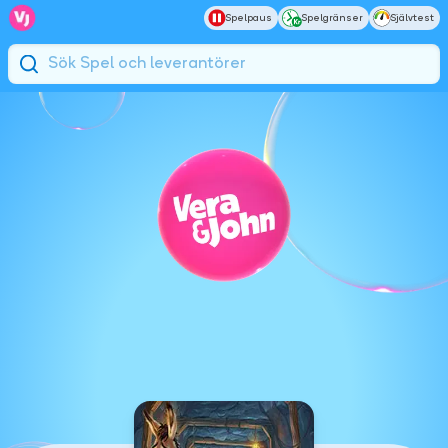
Spelpaus
Spelgränser
Självtest