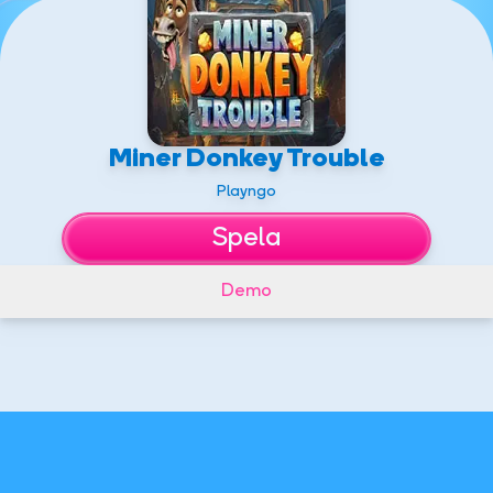
Miner Donkey Trouble
Playngo
Spela
Demo