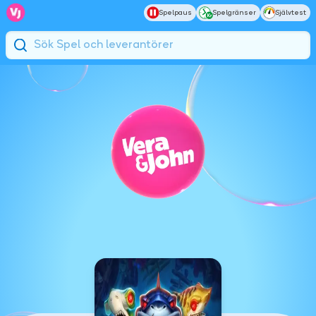
Spelpaus
Spelgränser
Självtest