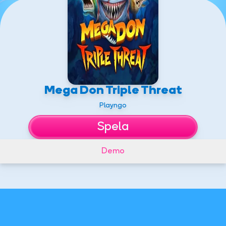
Mega Don Triple Threat
Playngo
Spela
Demo