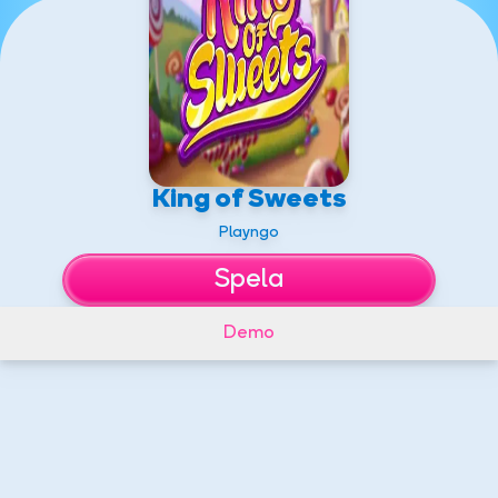
King of Sweets
Playngo
Spela
Demo