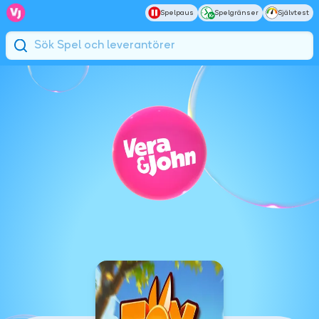
Spelpaus
Spelgränser
Självtest