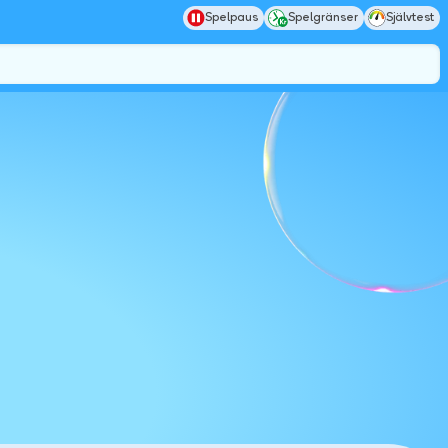
Spelpaus
Spelgränser
Självtest