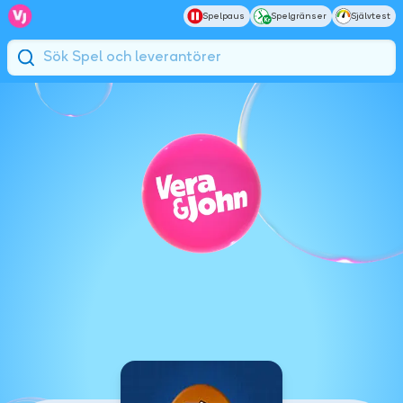
Spelpaus
Spelgränser
Självtest