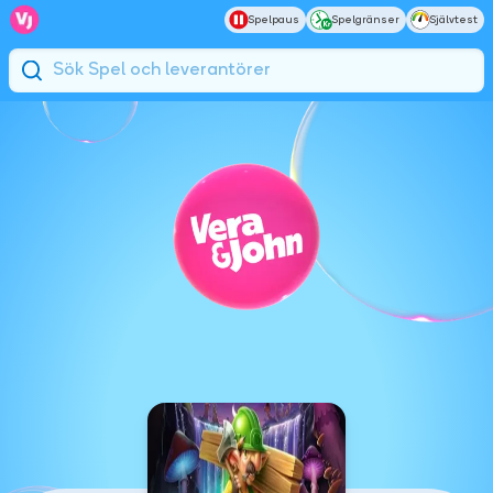
Spelpaus
Spelgränser
Självtest