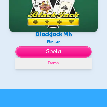
Blackjack Mh
Playngo
Spela
Demo