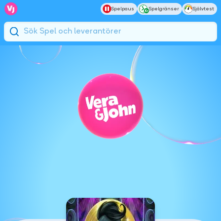
Spelpaus
Spelgränser
Självtest