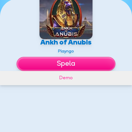
Ankh of Anubis
Playngo
Spela
Demo
Ankh of Anubis