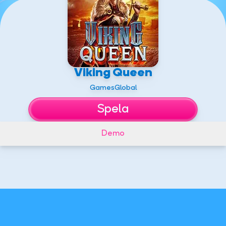
Viking Queen
GamesGlobal
Spela
Demo