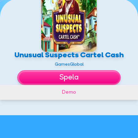
Unusual Suspects Cartel Cash
GamesGlobal
Spela
Demo