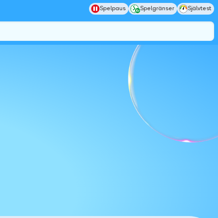
Spelpaus
Spelgränser
Självtest