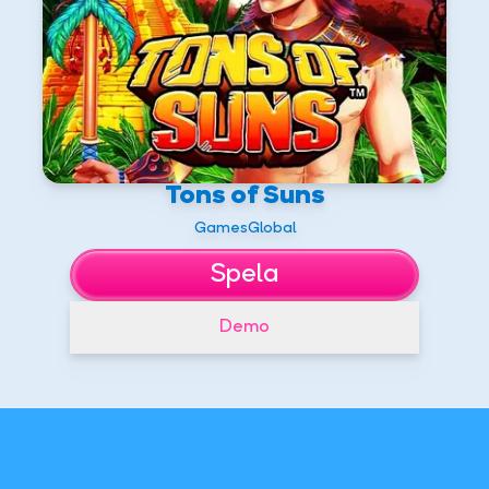
Tons of Suns
GamesGlobal
Spela
Demo