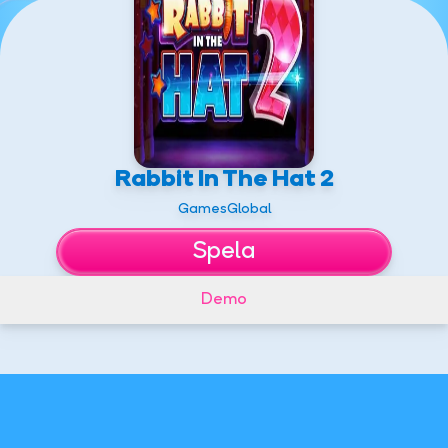
Rabbit In The Hat 2
GamesGlobal
Spela
Demo