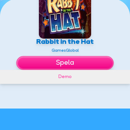
Rabbit in the Hat
GamesGlobal
Spela
Demo