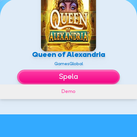
Queen of Alexandria
GamesGlobal
Spela
Demo