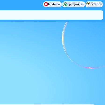
Spelpaus
Spelgränser
Självtest