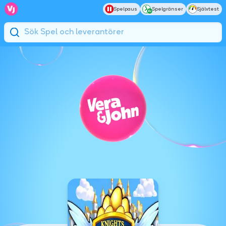
Spelpaus
Spelgränser
Självtest