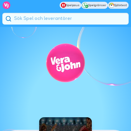
Spelpaus
Spelgränser
Självtest